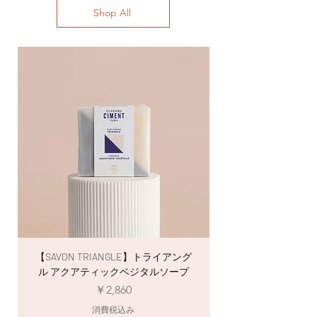
Shop All
んはクオリティの高さとユニークなグラフィ
ックデザインですぐに話題となり、現在パリ
市内はもとより、フランス全土の百貨店やセ
レクトショップで販売されています。有機農
法による自然由来の原材料を使用し、コール
ドプロセス製法で生成されるグリセリンは高
い保湿効果を持続させつつ、余分な油分や汚
れだけをしっかりと落とします。
エッセンシャルオイルを使用せず、アレルゲ
ンフリーの香料を使用しています。顔料もマ
イカやミネラル顔料、植物性炭色素で石けん
を彩ります。また、CIMENT（シモン）はス
ローコスメティック※へのコミットメントを
表明しています。
※スローコスメティック（slow
cosmétique）自然で健康的な消費を目指す
考え方に基づいた商品。
【SAVON TRIANGLE】トライアング
【SAVON ÉTOILE
ル アクアティックベジタルソープ
価格
￥2,860
消費税込み