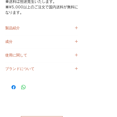
※送料は別途発生いたします。
※¥5,000以上のご注文で国内送料が無料に
なります。
製品紹介
CIMENT（シモン）の創設者が日本への想い
成分
を込めて作りました。静寂を思わせる和柄と
可憐な桜の香りは、デザインも香りもフラン
ケン化ヤシ油*、水、ケン化ゴマ油*、グリセ
スで一番人気の商品です。
使用に関して
リン、アレルゲンフリー香料、酸化鉄（ミネ
ラルピグメント）、植物性炭素
3歳以上のお子様からご利用いただけます。
優しい洗い上がりでしっとり肌に仕上がる泡
*有機農法による原材料を使用
ブランドについて
外用の場合は、目に触れないようにしてくだ
立ちの良い固形石けんです。また、過脂肪石
防腐剤なし
さい。室温で保存し、使用と使用の間は乾燥
けんともよばれ、特徴として有機植物オイル
【CIMENT（シモン）】フランス・パリの
染料なし
させる。
を通常より多く入れて調合するため、石けん
「Savonnerie Ciment（サヴォンヌリィ・シ
※ソープは水切りの良いケースすることをお
が生成されるときにできる植物由来の保湿成
モン）」は「Savonnerie Ciment（サヴォン
勧めします。
分グリセリンがそのまま石けんの中に留まる
ヌリィ・シモン）」は2019年にソレーヌと
ことにより保湿力が高く、うるおいのある肌
ジェレミーにより設立された石けん専門店の
に仕上がりになります。
ブランドです。フランスのクラフトマンシッ
プを大切に、熟練された職人によって1つ1
つオールハンドメイドで丁寧に作られた石け