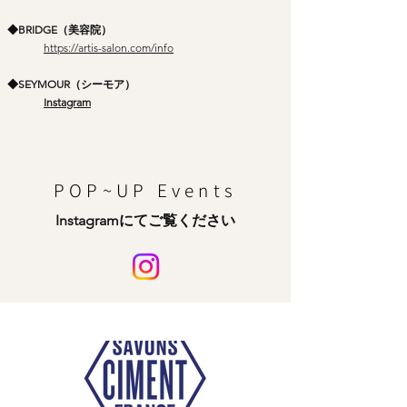
◆
BRIDGE（美容院）
https://artis-salon.com/info
◆SEYMOUR（シーモア
）
Instagram
POP~UP Events
Instagramにてご覧ください