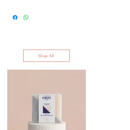
*有機農法による原材料を使用
を止め専門医にご相談ください。
けんともよばれ、特徴として有機植物オイル
【CIMENT（シモン）】フランス・パリの
防腐剤なし
・肌に異常が生じていないか注意して使用し
を通常より多く入れて調合するため、石けん
「Savonnerie Ciment（サヴォンヌリィ・シ
染料なし
てください。
が生成されるときにできる植物由来の保湿成
モン）」は「Savonnerie Ciment（サヴォン
・高温多湿、直射日光をさけ、お子様の手の
分グリセリンがそのまま石けんの中に留まる
ヌリィ・シモン）」は2019年にソレーヌと
届かないところに保管してください。
ことにより保湿力が高く、うるおいのある肌
ジェレミーにより設立された石けん専門店の
・目に入った場合、こすらず直ちにきれいな
に仕上がりになります。
ブランドです。フランスのクラフトマンシッ
水で洗い流してください。
プを大切に、熟練された職人によって1つ1
・開封後18ヶ月以内、又は開封前でしたら
つオールハンドメイドで丁寧に作られた石け
品質に問題はありません。
Shop All
んはクオリティの高さとユニークなグラフィ
・一般的な石鹸に比べ溶けやすいので、ご使
ックデザインですぐに話題となり、現在パリ
用後は泡や水気をよく切り比較的換気の良い
市内はもとより、フランス全土の百貨店やセ
場所に置いて下さい。
レクトショップで販売されています。有機農
法による自然由来の原材料を使用し、コール
ドプロセス製法で生成されるグリセリンは高
い保湿効果を持続させつつ、余分な油分や汚
れだけをしっかりと落とします。
エッセンシャルオイルを使用せず、アレルゲ
ンフリーの香料を使用しています。顔料もマ
イカやミネラル顔料、植物性炭色素で石けん
を彩ります。また、CIMENT（シモン）はス
ローコスメティック※へのコミットメントを