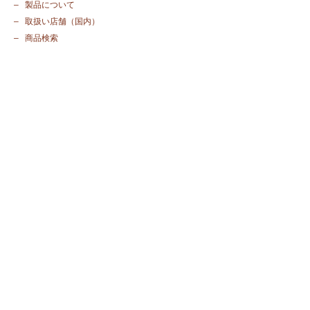
​– 製品について
​– 取扱い店舗（国内）
​– 商品検索
​– Gift Set
その他
​– 会社案内​
​– 個人情報保護方針
​– 特定商取引法に基づく表記
​– お問い合わせ
メール登録