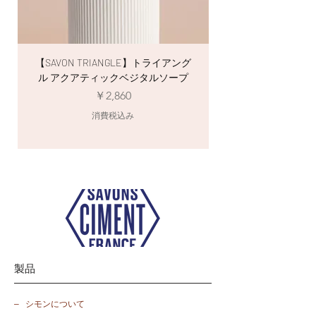
表明しています。
※スローコスメティック（slow
cosmétique）自然で健康的な消費を目指す
考え方に基づいた商品。
【SAVON TRIANGLE】トライアング
【SAVON ÉTOILE
ル アクアティックベジタルソープ
価格
￥2,860
消費税込み
製品
​– シモンについて