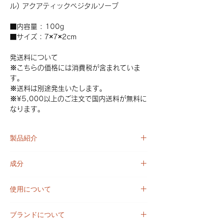
ル) アクアティックベジタルソープ
■内容量 : 100g
■サイズ：7×7×2cm
発送料について
※こちらの価格には消費税が含まれていま
す。
※送料は別途発生いたします。
※¥5,000以上のご注文で国内送料が無料に
なります。
製品紹介
水生ハーブの香りを調合した青い三角形の模
成分
様はシンプルでとてもシャープなデザイン。
透き通るような爽やかな香りで男性にも人気
ヤシ脂肪酸Na、ゴマ種子油脂肪酸Na、グリ
があり、シモンのベストセラーのひとつで
使用について
セリン、水、マイカ、酸化チタン、酸化鉄、
す。
グンジョウ、マンガンバイオレット、香料 *
・肌に赤身、はれ、かゆみ刺激、色抜け（白
優しい洗い上がりでしっとり肌に仕上がる泡
有機農法による原材料を使用
ブランドについて
斑等）、黒ずみ等の異常が現れた場合、使用
立ちの良い固形石けんです。また、過脂肪石