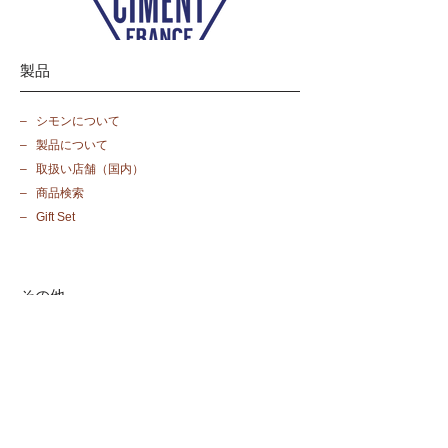
製品
​– シモンについて
​– 製品について
​– 取扱い店舗（国内）
​– 商品検索
​– Gift Set
その他
​– 会社案内​
​– 個人情報保護方針
​– 特定商取引法に基づく表記
​– お問い合わせ