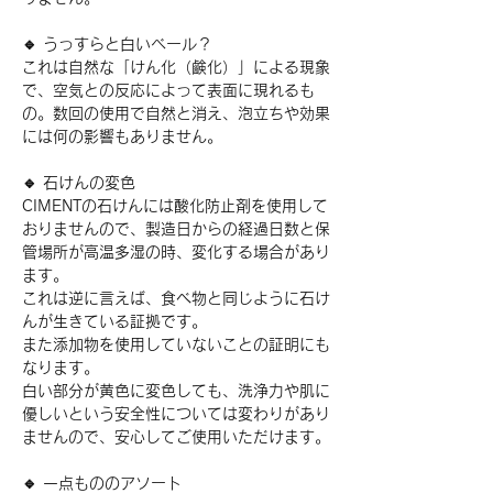
🔹 うっすらと白いベール？
これは自然な「けん化（鹸化）」による現象
で、空気との反応によって表面に現れるも
の。数回の使用で自然と消え、泡立ちや効果
には何の影響もありません。
🔹 石けんの変色
CIMENTの石けんには酸化防止剤を使用して
おりませんので、製造日からの経過日数と保
管場所が高温多湿の時、変化する場合があり
ます。
これは逆に言えば、食べ物と同じように石け
んが生きている証拠です。
また添加物を使用していないことの証明にも
なります。
白い部分が黄色に変色しても、洗浄力や肌に
優しいという安全性については変わりがあり
ませんので、安心してご使用いただけます。
🔹 一点もののアソート