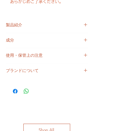
あらかじめご了承ください。
製品紹介
25％の油脂を加えて低温鹸化しているた
成分
め、お肌を乾燥させることなくきれいに洗い
上げます。
INCIリスト : ヤシ脂肪酸Ｎａ、水、ゴマ種
手、身体、顔に毎日使えます。
使用・保管上の注意
子油脂肪酸Ｎａ、グリセリン、香料、マイ
- 原材料の98.3％が有機栽培
カ、酸化チタン、グンジョウ、酸化鉄、マン
・肌に赤身、はれ、かゆみ刺激、色抜け（白
- すべての肌質に適したpH
ガンバイオレット
ブランドについて
斑等）、黒ずみ等の異常が現れた場合、使用
保存料、防腐剤不使用
を止め専門医にご相談ください。
＜効用＞
【CIMENT（シモン）】フランス・パリの
・肌に異常が生じていないか注意して使用し
高品質グリセリン：保湿
「Savonnerie Ciment（サヴォンヌリィ・シ
てください。
オーガニックココナッツオイル：肌への栄養
モン）」は2019年に設立された石けん専門
・高温多湿、直射日光をさけ、お子様の手の
補給
店のブランドです。フランスのクラフトマン
届かないところに保管してください。
オーガニックセサミオイル：抗酸化、および
シップを大切に、熟練された職人によって1
・目に入った場合、こすらず直ちにきれいな
肌の再生力を高める
つ1つオールハンドメイドで丁寧に作られた
水で洗い流してください。
石けんはクオリティの高さとユニークなグラ
・開封後18ヶ月以内、又は開封前でしたら
フィックデザインですぐに話題となり、現在
品質に問題はありません。
Shop All
パリ市内はもとより、フランス全土の百貨店