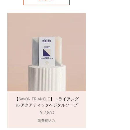
・一般的な石鹸に比べ溶けやすいので、ご使
やセレクトショップで販売されています。有
用後は泡や水気をよく切り比較的換気の良い
機農法による自然由来の原材料を使用し、コ
場所に置いて下さい。
ールドプロセス製法で生成されるグリセリン
は高い保湿効果を持続させつつ、余分な油分
や汚れだけをしっかりと落とします。
エッセンシャルオイルを使用せず、アレルゲ
ンフリーの香料を使用しています。顔料もマ
イカやミネラル顔料、植物性炭色素で石けん
を彩ります。また、CIMENT（シモン）はス
ローコスメティック※へのコミットメントを
表明しています。
※スローコスメティック（slow
cosmétique）自然で健康的な消費を目指す
考え方に基づいた商品。
【SAVON TRIANGLE】トライアング
【SAVON ÉTOILE
ル アクアティックベジタルソープ
価格
￥2,860
消費税込み